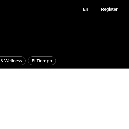
En
Register
e & Wellness
El Tiempo