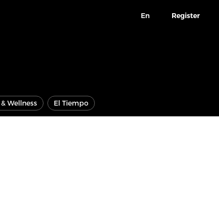
En
Register
e & Wellness
El Tiempo