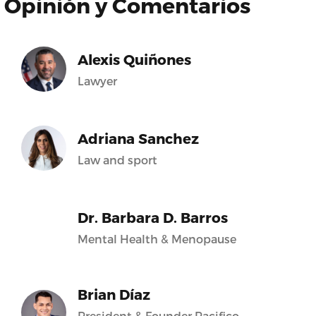
Opinión y Comentarios
Alexis Quiñones
Lawyer
Adriana Sanchez
Law and sport
Dr. Barbara D. Barros
Mental Health & Menopause
Brian Díaz
President & Founder Pacifico