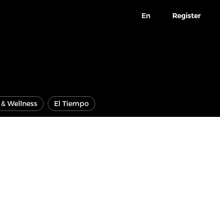
En
Register
e & Wellness
El Tiempo