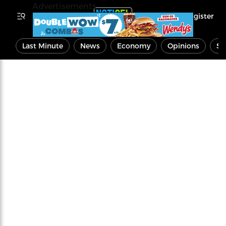
Advertisements
Register
Last Minute
News
Economy
Opinions
Sp