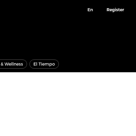
En
Register
e & Wellness
El Tiempo