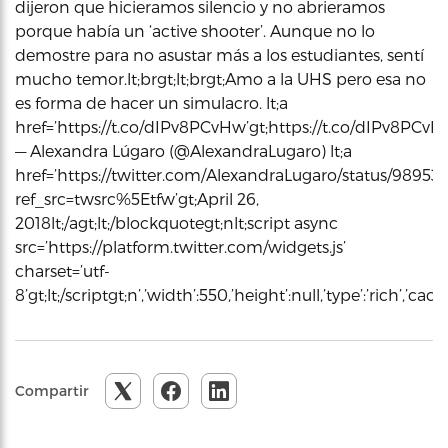
dijeron que hicieramos silencio y no abrieramos
porque había un ‘active shooter’. Aunque no lo
demostre para no asustar más a los estudiantes, sentí
mucho temor.lt;brgt;lt;brgt;Amo a la UHS pero esa no
es forma de hacer un simulacro. lt;a
href=’https://t.co/dIPv8PCvHw’gt;https://t.co/dIPv8PCvHwlt
— Alexandra Lúgaro (@AlexandraLugaro) lt;a
href=’https://twitter.com/AlexandraLugaro/status/9895
ref_src=twsrc%5Etfw’gt;April 26,
2018lt;/agt;lt;/blockquotegt;nlt;script async
src=’https://platform.twitter.com/widgets.js’
charset=’utf-
8’gt;lt;/scriptgt;n’,’width’:550,’height’:null,’type’:’rich’,’c
Compartir