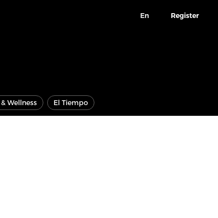
En
Register
e & Wellness
El Tiempo