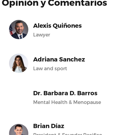
Opinión y Comentarios
Alexis Quiñones
Lawyer
Adriana Sanchez
Law and sport
Dr. Barbara D. Barros
Mental Health & Menopause
Brian Díaz
President & Founder Pacifico