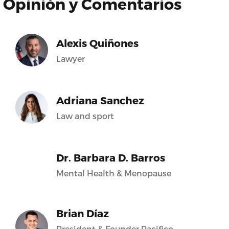
Opinión y Comentarios
Alexis Quiñones
Lawyer
Adriana Sanchez
Law and sport
Dr. Barbara D. Barros
Mental Health & Menopause
Brian Díaz
President & Founder Pacifico