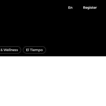
En
Register
e & Wellness
El Tiempo