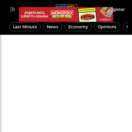
Advertisements
Register
Last Minute
News
Economy
Opinions
Sp