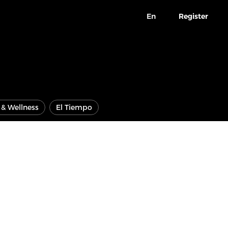
En
Register
e & Wellness
El Tiempo