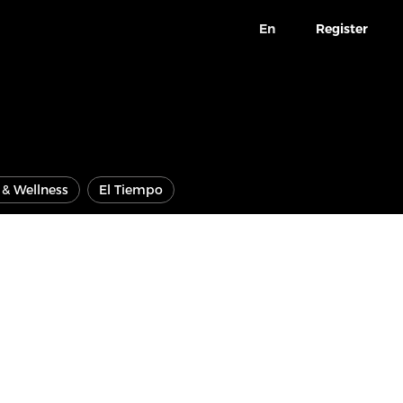
En
Register
e & Wellness
El Tiempo