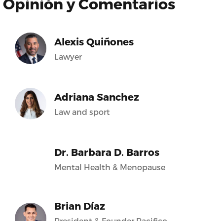
Opinión y Comentarios
Alexis Quiñones
Lawyer
Adriana Sanchez
Law and sport
Dr. Barbara D. Barros
Mental Health & Menopause
Brian Díaz
President & Founder Pacifico