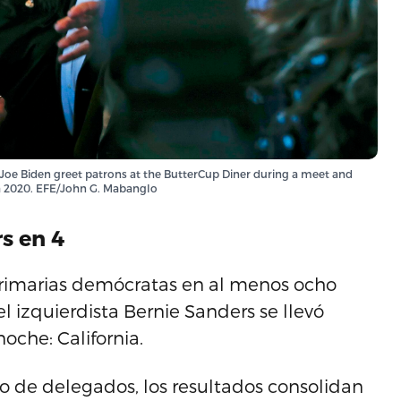
Joe Biden greet patrons at the ButterCup Diner during a meet and
ch 2020. EFE/John G. Mabanglo
s en 4
primarias demócratas en al menos ocho
l izquierdista Bernie Sanders se llevó
noche: California.
to de delegados, los resultados consolidan