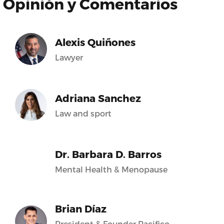
Opinión y Comentarios
Alexis Quiñones
Lawyer
Adriana Sanchez
Law and sport
Dr. Barbara D. Barros
Mental Health & Menopause
Brian Díaz
President & Founder Pacifico