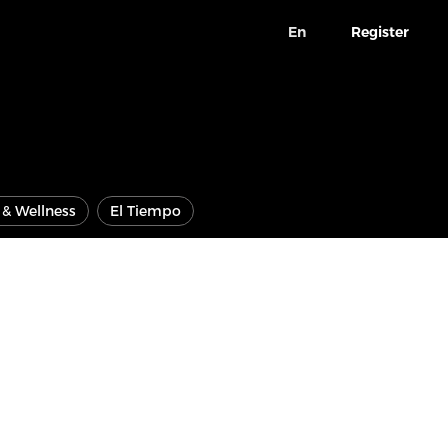
En
Register
e & Wellness
El Tiempo