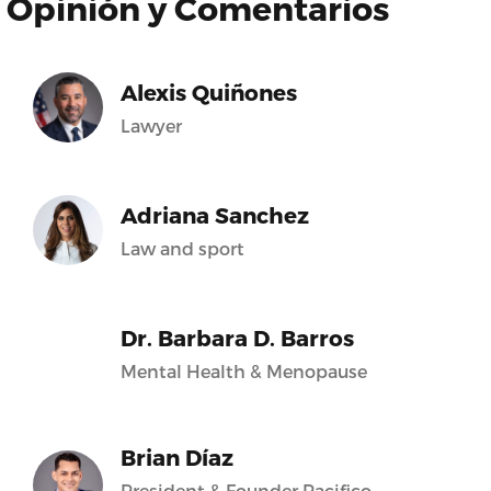
Opinión y Comentarios
Alexis Quiñones
Lawyer
Adriana Sanchez
Law and sport
Dr. Barbara D. Barros
Mental Health & Menopause
Brian Díaz
President & Founder Pacifico