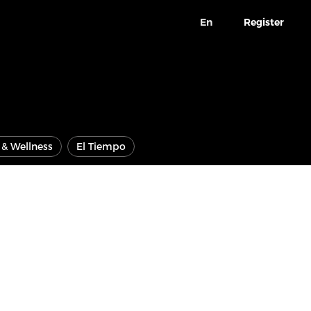
En
Register
e & Wellness
El Tiempo