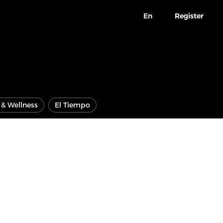
En
Register
e & Wellness
El Tiempo