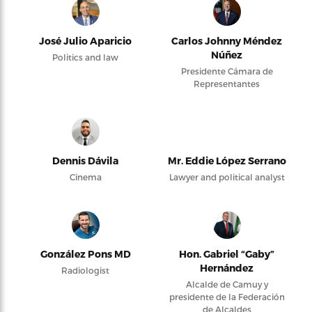
José Julio Aparicio
Carlos Johnny Méndez
Núñez
Politics and law
Presidente Cámara de
Representantes
Dennis Dávila
Mr. Eddie López Serrano
Cinema
Lawyer and political analyst
González Pons MD
Hon. Gabriel “Gaby”
Hernández
Radiologist
Alcalde de Camuy y
presidente de la Federación
de Alcaldes