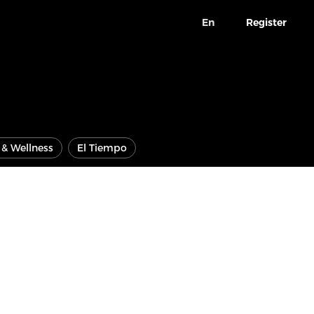
En
Register
e & Wellness
El Tiempo