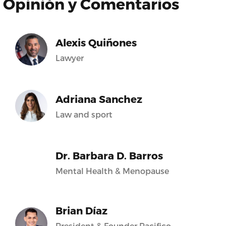
Opinión y Comentarios
Alexis Quiñones
Lawyer
Adriana Sanchez
Law and sport
Dr. Barbara D. Barros
Mental Health & Menopause
Brian Díaz
President & Founder Pacifico