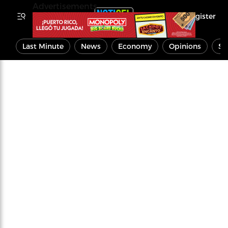
Advertisements
Register
Last Minute
News
Economy
Opinions
Sp