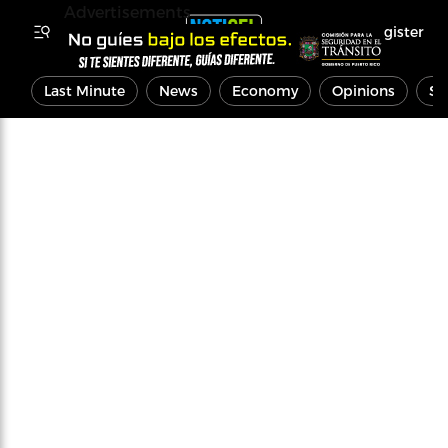
Advertisements
Register
Last Minute
News
Economy
Opinions
Sp