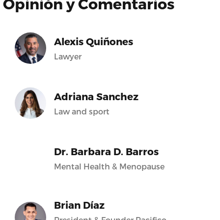
Opinión y Comentarios
Alexis Quiñones
Lawyer
Adriana Sanchez
Law and sport
Dr. Barbara D. Barros
Mental Health & Menopause
Brian Díaz
President & Founder Pacifico