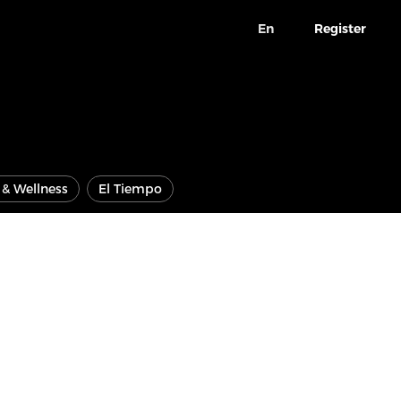
En
Register
e & Wellness
El Tiempo