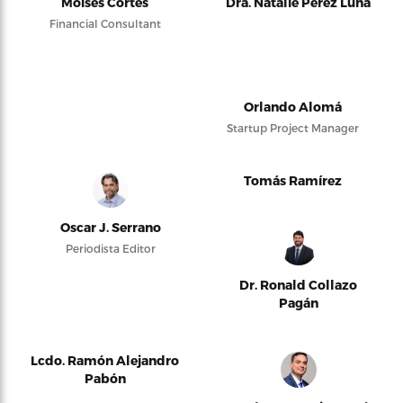
Moises Cortés
Dra. Natalie Pérez Luna
Financial Consultant
Orlando Alomá
Startup Project Manager
Tomás Ramírez
Oscar J. Serrano
Periodista Editor
Dr. Ronald Collazo
Pagán
Lcdo. Ramón Alejandro
Pabón