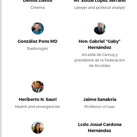
Dennis Dávila
Mr. Eddie López Serrano
Cinema
Lawyer and political analyst
González Pons MD
Hon. Gabriel “Gaby”
Hernández
Radiologist
Alcalde de Camuy y
presidente de la Federación
de Alcaldes
Heriberto N. Saurí
Jaime Sanabria
Health and emergencies
Professor of Law
Lcdo Josué Cardona
Hernández