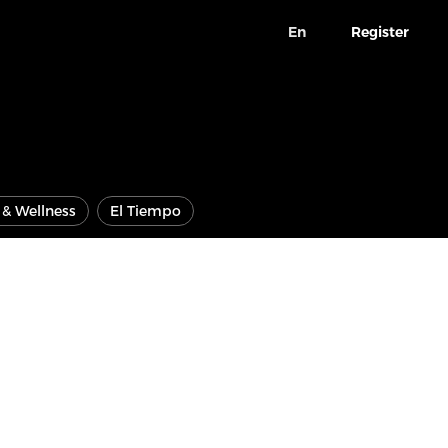
En
Register
e & Wellness
El Tiempo