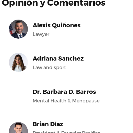
Opinión y Comentarios
Alexis Quiñones
Lawyer
Adriana Sanchez
Law and sport
Dr. Barbara D. Barros
Mental Health & Menopause
Brian Díaz
President & Founder Pacifico