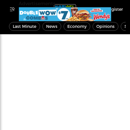
Advertisements
Register
Last Minute
News
Economy
Opinions
Sp