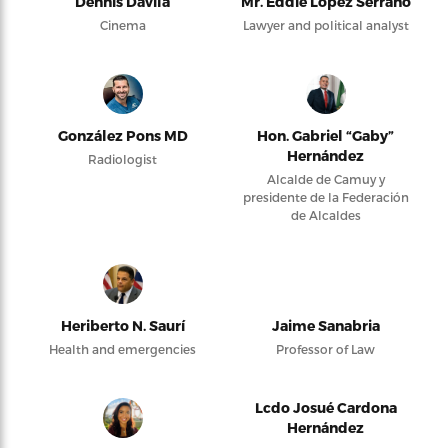
Dennis Dávila
Mr. Eddie López Serrano
Cinema
Lawyer and political analyst
González Pons MD
Hon. Gabriel “Gaby”
Hernández
Radiologist
Alcalde de Camuy y
presidente de la Federación
de Alcaldes
Heriberto N. Saurí
Jaime Sanabria
Health and emergencies
Professor of Law
Lcdo Josué Cardona
Hernández