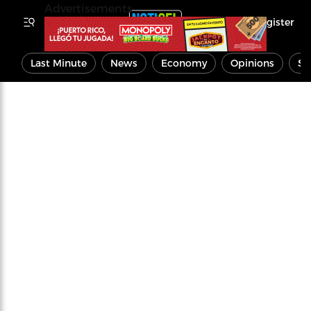
Advertisements
Register
Last Minute
News
Economy
Opinions
Sp