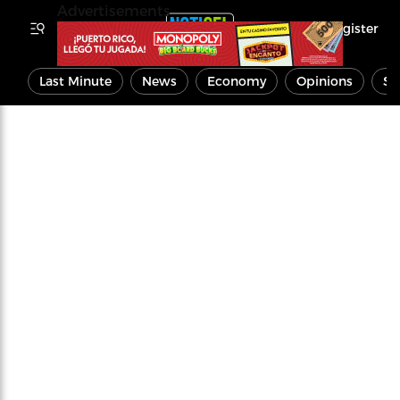
Advertisements
Register
Last Minute
News
Economy
Opinions
Sp