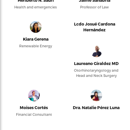
Heriberto N. Saurí
Jaime Sanabria
Health and emergencies
Professor of Law
Lcdo Josué Cardona
Hernández
Kiara Gerena
Renewable Energy
Laureano Giraldez MD
Otorhinolaryngology and
Head and Neck Surgery
Moises Cortés
Dra. Natalie Pérez Luna
Financial Consultant