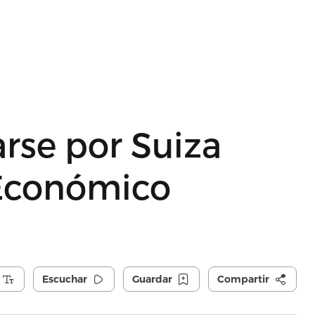
arse por Suiza
 Económico
Escuchar
Guardar
Compartir