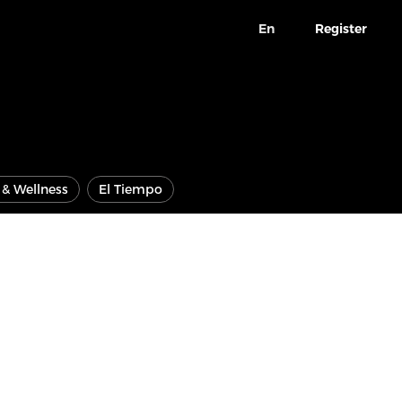
En
Register
e & Wellness
El Tiempo