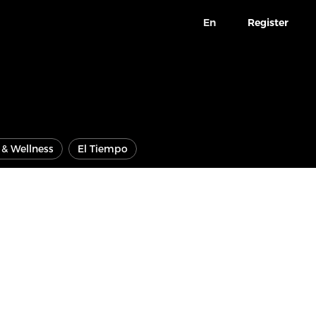
En
Register
e & Wellness
El Tiempo