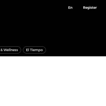
En
Register
e & Wellness
El Tiempo