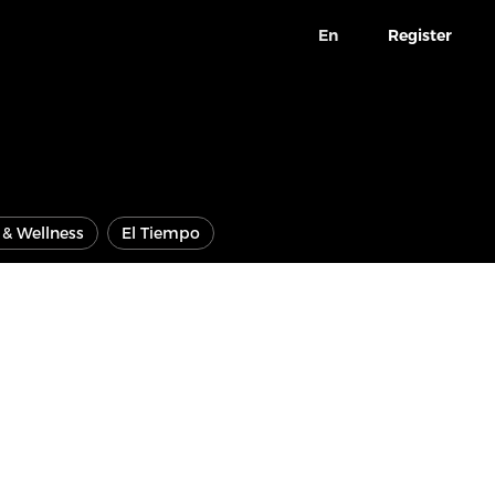
En
Register
e & Wellness
El Tiempo