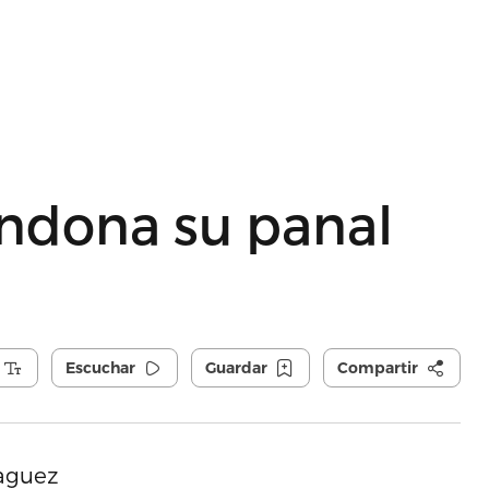
ndona su panal
Escuchar
Guardar
Compartir
aguez