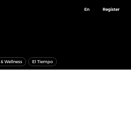
En
Register
e & Wellness
El Tiempo