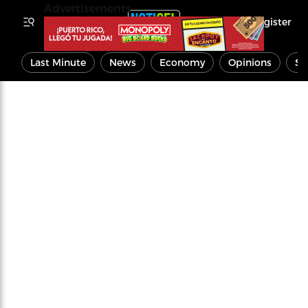
Advertisements
Register
Last Minute
News
Economy
Opinions
Sp