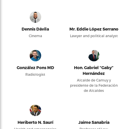
Dennis Dávila
Mr. Eddie López Serrano
Cinema
Lawyer and political analyst
González Pons MD
Hon. Gabriel “Gaby”
Hernández
Radiologist
Alcalde de Camuy y
presidente de la Federación
de Alcaldes
Heriberto N. Saurí
Jaime Sanabria
Health and emergencies
Professor of Law