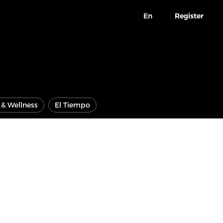
En
Register
e & Wellness
El Tiempo