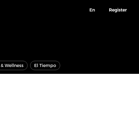
En
Register
e & Wellness
El Tiempo