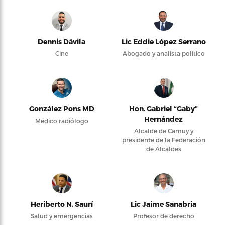
Dennis Dávila
Lic Eddie López Serrano
Cine
Abogado y analista político
González Pons MD
Hon. Gabriel “Gaby”
Hernández
Médico radiólogo
Alcalde de Camuy y
presidente de la Federación
de Alcaldes
Heriberto N. Saurí
Lic Jaime Sanabria
Salud y emergencias
Profesor de derecho