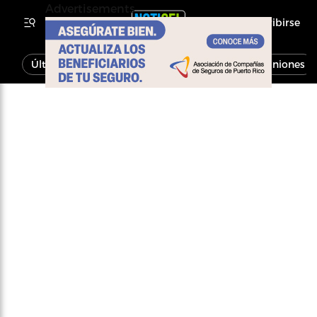
Advertisements
Inscribirse
Última Hora
Noticias
Economía
Opiniones