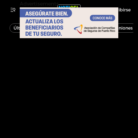
Advertisements
Inscribirse
Última Hora
Noticias
Economía
Opiniones