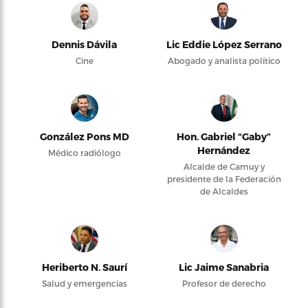
Dennis Dávila
Lic Eddie López Serrano
Cine
Abogado y analista político
González Pons MD
Hon. Gabriel “Gaby”
Hernández
Médico radiólogo
Alcalde de Camuy y
presidente de la Federación
de Alcaldes
Heriberto N. Saurí
Lic Jaime Sanabria
Salud y emergencias
Profesor de derecho