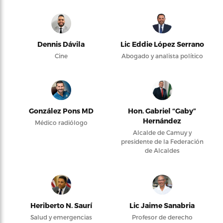
Dennis Dávila
Lic Eddie López Serrano
Cine
Abogado y analista político
González Pons MD
Hon. Gabriel “Gaby”
Hernández
Médico radiólogo
Alcalde de Camuy y
presidente de la Federación
de Alcaldes
Heriberto N. Saurí
Lic Jaime Sanabria
Salud y emergencias
Profesor de derecho