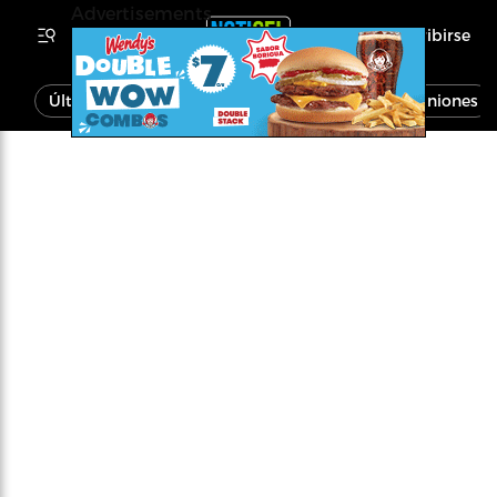
Advertisements
Inscribirse
Última Hora
Noticias
Economía
Opiniones