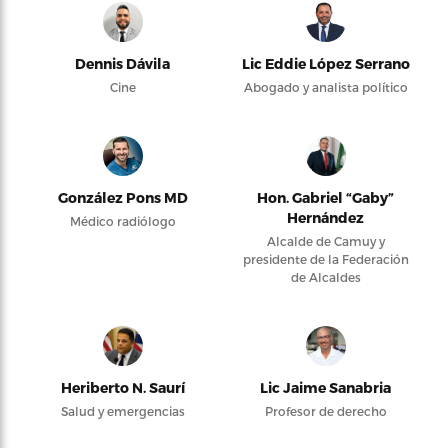
Dennis Dávila
Lic Eddie López Serrano
Cine
Abogado y analista político
González Pons MD
Hon. Gabriel “Gaby”
Hernández
Médico radiólogo
Alcalde de Camuy y
presidente de la Federación
de Alcaldes
Heriberto N. Saurí
Lic Jaime Sanabria
Salud y emergencias
Profesor de derecho