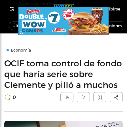
Advertisements
Inscribirse
Última Hora
Noticias
Economía
Opiniones
Economía
OCIF toma control de fondo
que haría serie sobre
Clemente y pilló a muchos
0