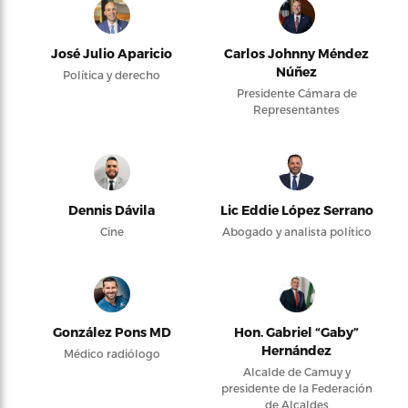
José Julio Aparicio
Carlos Johnny Méndez
Núñez
Política y derecho
Presidente Cámara de
Representantes
Dennis Dávila
Lic Eddie López Serrano
Cine
Abogado y analista político
González Pons MD
Hon. Gabriel “Gaby”
Hernández
Médico radiólogo
Alcalde de Camuy y
presidente de la Federación
de Alcaldes