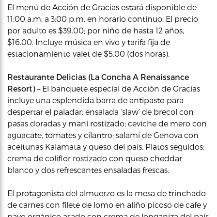
El menú de Acción de Gracias estará disponible de
11:00 a.m. a 3:00 p.m. en horario continuo. El precio
por adulto es $39.00; por niño de hasta 12 años,
$16.00. Incluye música en vivo y tarifa fija de
estacionamiento valet de $5.00 (dos horas).
Restaurante Delicias (La Concha A Renaissance
Resort)
– El banquete especial de Acción de Gracias
incluye una esplendida barra de antipasto para
despertar el paladar: ensalada ‘slaw’ de brecol con
pasas doradas y maní rostizado; ceviche de mero con
aguacate, tomates y cilantro; salami de Genova con
aceitunas Kalamata y queso del país. Platos seguidos:
crema de coliflor rostizado con queso cheddar
blanco y dos refrescantes ensaladas frescas.
El protagonista del almuerzo es la mesa de trinchado
de carnes con filete de lomo en aliño picoso de cafe y
pavo orgánico asado con crema de longaniza del país