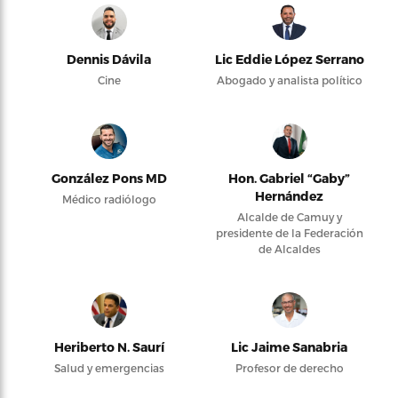
Dennis Dávila
Lic Eddie López Serrano
Cine
Abogado y analista político
González Pons MD
Hon. Gabriel “Gaby”
Hernández
Médico radiólogo
Alcalde de Camuy y
presidente de la Federación
de Alcaldes
Heriberto N. Saurí
Lic Jaime Sanabria
Salud y emergencias
Profesor de derecho