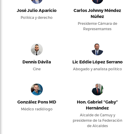
José Julio Aparicio
Carlos Johnny Méndez
Núñez
Política y derecho
Presidente Cámara de
Representantes
Dennis Dávila
Lic Eddie López Serrano
Cine
Abogado y analista político
González Pons MD
Hon. Gabriel “Gaby”
Hernández
Médico radiólogo
Alcalde de Camuy y
presidente de la Federación
de Alcaldes