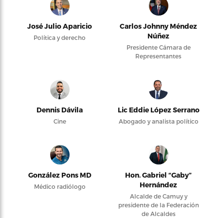
José Julio Aparicio
Carlos Johnny Méndez
Núñez
Política y derecho
Presidente Cámara de
Representantes
Dennis Dávila
Lic Eddie López Serrano
Cine
Abogado y analista político
González Pons MD
Hon. Gabriel “Gaby”
Hernández
Médico radiólogo
Alcalde de Camuy y
presidente de la Federación
de Alcaldes